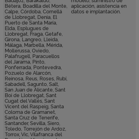
Badajoz, Barakaldo,
modelo, suministro de
Bétera, Boadilla del Monte,
aplicación, asistencia en
Calpe, Córdoba, Cornellá
datos e implantación.
de Llobregat, Denia, El
Puerto de Santa María,
Elda, Esplugues de
Llobregat, Fraga, Getafe,
Girona, Langreo, Lleida,
Málaga, Marbella, Mérida,
Mollerussa, Oviedo,
Palafrugell, Paracuellos
del Jarama, Pinto,
Ponferrada, Pontevedra,
Pozuelo de Alarcón,
Reinosa, Reus, Roses, Rubí,
Sabadell, Sagunto, Salt,
San Juan de Alicante, Sant
Boi de Llobregat, Sant
Cugat del Vallés, Sant
Vicent del Raspeig, Santa
Coloma de Gramanet,
Santa Cruz de Tenerife,
Santander, Sevilla, Siero,
Toledo, Torrejón de Ardoz,
Torrox, Vic, Vilafranca del