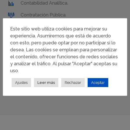
Contabilidad Analítica.
Contratación Pública.
Control Interno.
Este sitio web utiliza cookies para mejorar su
experiencia. Asumiremos que está de acuerdo
Ley 39/2015 del LPAC y Ley 40/2015 de LRJ.
con esto, pero puede optar por no participar si lo
desea. Las cookies se emplean para personalizar
Y otros.
el contenido, ofrecer funciones de redes sociales
Formación en proyectos
y analizar el tráfico. Al pulsar "Aceptar" aceptas su
uso.
La formación constituye una tarea principal en el
desarrollo de nuestros proyectos en el resto de áreas
Ajustes
Leer más
Rechazar
Aceptar
de actividad.