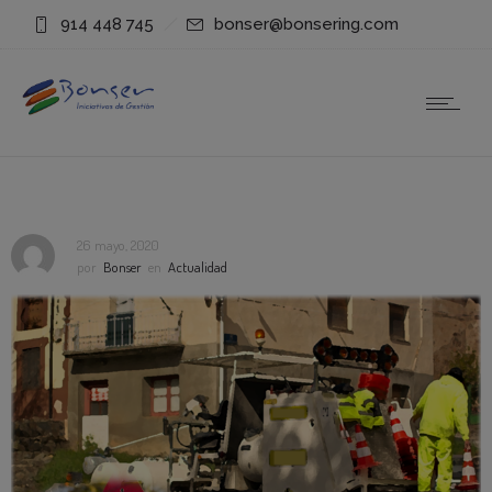
914 448 745
bonser@bonsering.com
26 mayo, 2020
por
Bonser
en
Actualidad