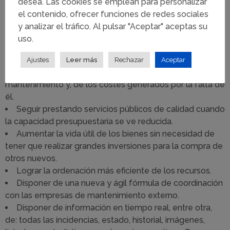
A continuación, se desarrollan sólo algunos de los
desea. Las cookies se emplean para personalizar
beneficios que se podrían conseguir con la implantación
el contenido, ofrecer funciones de redes sociales
de un modelo de mantenimiento soportado por un
y analizar el tráfico. Al pulsar "Aceptar" aceptas su
GMAO:
uso.
Mayor control presupuestario con información
Ajustes
Leer más
Rechazar
Aceptar
exhaustiva de los costes ocasionados por el
mantenimiento y, de los costes generados por la falta de
él.
Seguir prestando servicios públicos de calidad cuando
la capacidad presupuestaria se ve reducida.
Aumentar la vida útil de los bienes sin necesidad de
tener que realizar grandes inversiones para la compra de
otros nuevos.
Lograr la ordenación más eficiente de los recursos.
Disponer de una nueva y ágil fórmula de coordinación
con las empresas de mantenimiento externo.
Disponer de información en tiempo real, entre otra,
de: todas las incidencias, estado, historial, imágenes,